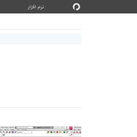
نرم‌ افزار
ب