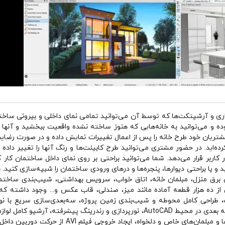
اری و آرشیتکت‌ها که توسط آن می‌توانید تمامی نمای داخلی و بیرونی ساختم
ده و می‌توانيد به خانه‌هايی كه هنوز ساخته نشده‌ واقعيت ببخشيد و آنها ر
شتريان خود طرح خانه را پس از اعمال تغييرات نمايش داده و در صورت رضايت 
ايد. در حضور مشتری می‌توانيد طرح كابينت‌ها و رنگ آنها را تغيير داده تا 
 كاربر قرار می‌دهد. شما می‌توانید براحتی بر روی نمای داخل ساختمان کار 
 یا براحتی دیوارها، پنجره‌ها و درهای ورودی ساختمان را شبیه‌سازی کنید. با
رق منزل، مبلمان خانه، اتاق خواب، سرویس بهداشتی، شیب‌بندی ساختمان
 از ده هزار قطعه آماده مانند ميز، صندلی، قاب عكس و... وجود داشته كه م
ک، طراحی کامل محوطه و شیب‌بندی زمین پروژه، سه‌بعدی‌سازی سریع با نور
دلخواه، دریافت ورودی و ایجاد خروجی دو و سه بعدی در محیط AutoCAD، نورپردازی و رند
سیم‌کشی کامل اتاق‌ها، ساخت و ایجاد المان‌ها و مبلمان