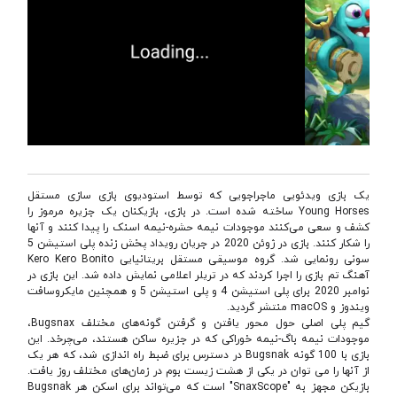
یک بازی ویدئویی ماجراجویی که توسط استودیوی بازی سازی مستقل
Young Horses ساخته شده است. در بازی، بازیکنان یک جزیره مرموز را
کشف و سعی می‌کنند موجودات نیمه حشره-نیمه اسنک را پیدا کنند و آنها
را شکار کنند. بازی در ژوئن 2020 در جریان رویداد پخش زنده پلی استیشن 5
سونی رونمایی شد. گروه موسیقی مستقل بریتانیایی Kero Kero Bonito
آهنگ تم بازی را اجرا کردند که در تریلر اعلامی نمایش داده شد. این بازی در
نوامبر 2020 برای پلی استیشن 4 و پلی استیشن 5 و همچنین مایکروسافت
ویندوز و macOS منتشر گردید.
گیم پلی اصلی حول محور یافتن و گرفتن گونه‌های مختلف Bugsnax،
موجودات نیمه باگ-نیمه خوراکی که در جزیره ساکن هستند، می‌چرخد. این
بازی با 100 گونه Bugsnak در دسترس برای ضبط راه اندازی شد، که هر یک
از آنها را می توان در یکی از هشت زیست بوم در زمان‌های مختلف روز یافت.
بازیکن مجهز به "SnaxScope" است که می‌تواند برای اسکن هر Bugsnak