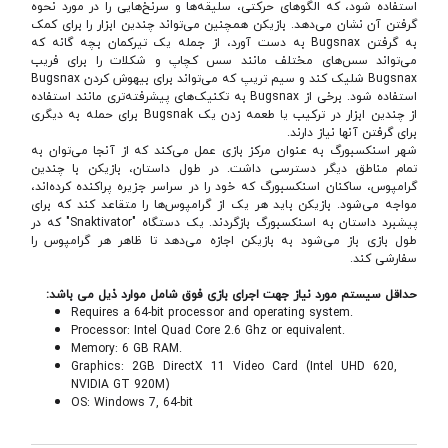
استفاده شود، که الگوهای حرکتی، سلیقه‌ها و سرنخ‌هایی را در مورد نحوه
گرفتن آن نشان می‌دهد. بازیکن همچنین می‌تواند چندین ابزار را برای کمک
به گرفتن Bugsnax به دست آورد، از جمله یک تیرکمان بچه گانه که
می‌تواند سس‌های مختلف مانند سس کچاپ و شکلات را برای فریب
Bugsnax شلیک کند و سیم تریپ که می‌تواند برای بیهوش کردن Bugsnax
استفاده شود. برخی از Bugsnax به تکنیک‌های پیشرفته‌تری مانند استفاده
از چندین ابزار در ترکیب یا طعمه زدن یک Bugsnak برای حمله به دیگری
برای گرفتن آنها نیاز دارند.
شهر اسنکسبورگ به عنوان مرکز بازی عمل می‌کند که از آنجا می‌توان به
تمام مناطق دیگر دسترسی داشت. در طول داستان، بازیکن با چندین
گرامپوس، ساکنان اسنکسبورگ که خود را در سراسر جزیره پراکنده کرده‌اند،
مواجه می‌شود. بازیکن باید هر یک از گرامپوس‌ها را متقاعد کند که برای
پیشبرد داستان به اسنکسبورگ بازگردند. یک دستگاه "Snaktivator" که در
طول بازی باز می‌شود به بازیکن اجازه می‌دهد تا ظاهر هر گرامپوس را
سفارشی کند.
حداقل سیستم مورد نیاز جهت اجرای بازی فوق شامل موارد ذیل می باشد:
Requires a 64-bit processor and operating system.
Processor: Intel Quad Core 2.6 Ghz or equivalent.
Memory: 6 GB RAM.
Graphics: 2GB DirectX 11 Video Card (Intel UHD 620,
NVIDIA GT 920M)
OS: Windows 7, 64-bit