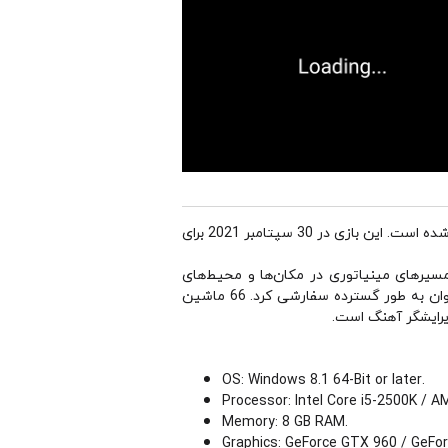
یک بازی ویدئویی مسابقه‌ای است که در سال ۲۰۲۱ توسط Milestone بر اساس بازی Hot Wheels Mattel توسعه و منتشر شده است. این بازی در 30 سپتامبر 2021 برای
یل نقلیه از سری Hot Wheels را بر عهده می‌گیرد و در مسیرهای مینیاتوری در مکان‌ها و محیط‌های
مختلف روزمره مانند گاراژ، آشپزخانه و اتاق خواب با سایر حریفان مسابقه می‌دهد. وسایل نقلیه ارائه شده در بازی را می‌توان به طور گسترده سفارشی کرد. 66 ماشین
یرایشگر آهنگ است.
OS: Windows 8.1 64-Bit or later.
Processor: Intel Core i5-2500K / A
Memory: 8 GB RAM.
Graphics: GeForce GTX 960 / GeFo