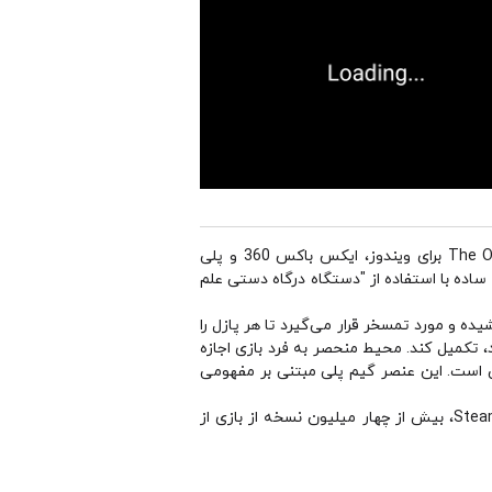
یک بازی پازلی که در سال 2007 توسط Valve توسعه و منتشر شده است. این نسخه در یک بسته به نام The Orange Box برای ویندوز، ایکس باکس 360 و پلی
 ساده با استفاده از "دستگاه درگاه دستی علم
و دیسک) به چالش کشیده و مورد تمسخر قرار می‌گیرد تا هر پازل را
، تکمیل کند. محیط منحصر به فرد بازی اجازه
ایش است. این عنصر گیم پلی مبتنی بر مفهومی
پورتال اغلب به عنوان یکی از بهترین بازی‌های ویدیویی ساخته شده تا کنون ذکر می‌شود. بدون احتساب فروش دانلود Steam، بیش از چهار میلیون نسخه از بازی از