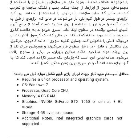
با مجموعه اهداف مختلف وجود دارد. هر سازه‌ای را می‌توان با استفاده از
مجموعه‌ای معین از ابزارها، از جمله پتک، بمب و تفنگ ساچمه‌ای تخریب
کرد، در حالی که سایر سازه‌ها را می‌توان با استفاده از تخته‌ها برپا کرد.
ابزارهای بیشتر در طول گیم پلی باز می‌شوند، در حالی که ابزارهای از قبل به
دست آمده را می‌توان با استفاده از پول نقد به دست آمده از جمع آوری
اشیای قیمتی پراکنده در سطوح ارتقا داد. اسپری می‌تواند به علامت گذاری
مسیرها یا نقاط مورد علاقه کمک کند، در حالی که یک کپسول آتش نشانی
می‌تواند آتش را خاموش کند. وسایل نقلیه سواری - مانند کامیون، جرثقیل،
بیل مکانیکی و قایق - در داخل سطوح قرار می‌گیرند و همچنین می‌توانند از
بین بروند. مواد منفجره، مانند مخازن پروپان، در برخی از سطوح یافت
می‌شود. هدف نهایی این است که بازیکن یک مسیر کارآمد ایجاد کند که به
آنها اجازه دهد اهداف را در سریع ترین زمان ممکن تکمیل کنند.
حداقل سیستم مورد نیاز جهت اجرای بازی فوق شامل موارد ذیل می باشد:
Requires a 64-bit processor and operating system.
OS: Windows 7.
Processor: Quad Core CPU.
Memory: 4 GB RAM.
Graphics: NVIDIA GeForce GTX 1060 or similar. 3 Gb
VRAM.
Storage: 4 GB available space.
Additional Notes: Intel integrated graphics cards not
supported.