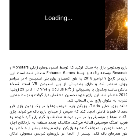
بازی ویدئویی پازل به سبک آرکید که توسط استودیوهای ژاپنی Monstars و
Resonair توسعه یافته و توسط Enhance Games منتشر شده است. این
بازی در تاریخ 9 نوامبر 2018 به طور انحصاری برای پلی استیشن 4 در سراسر
جهان منتشر شد و دارای پشتیبانی از پلی استیشن VR است. نسخه
مایکروسافت ویندوز، با پشتیبانی از Oculus Rift و HTC Vive، در 23 ژوئیه
2019 منتشر شد. این بازی مورد تحسین منتقدان قرار گرفت و توسط چندین
نشریه به عنوان بازی سال انتخاب شد.
مانند بازی اصلی Tetris، بازیکن باید تترومینوها را در یک زمین بازی قرار
دهد تا خطوط کاملی ایجاد کند که سپس از میدان بازی پاک می‌شوند. بازی
افکت تم‌ها و موسیقی را در سی مرحله مختلف با گیم پلی‌ گره خورده به
ضرب آهنگ موسیقی اضافه می‌کند. مکانیک جدید منطقه به بازیکنان اجازه
می‌دهد تا زمان را متوقف کنند به بازیکن اجازه می‌‌‌دهد بیش از 4 خط را به
طور همزمان پاک کند، بیشتر از آنچه در بازی‌های تتریس معمولی امکان