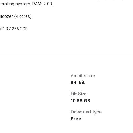
perating system. RAM: 2 GB.
lldozer {4 cores).
AMD R7 265 2GB.
Architecture
64-bit
File Size
10.68 GB
Download Type
Free