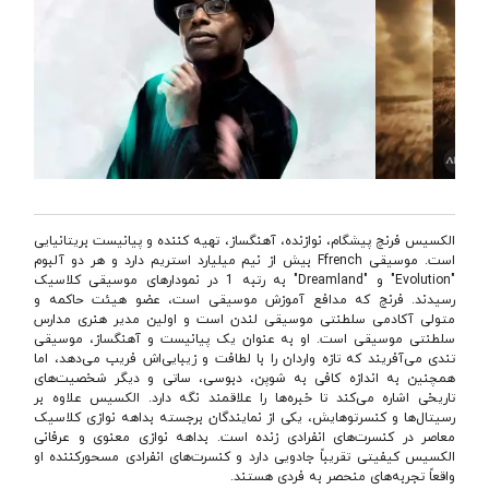
الکسیس فرنچ پیشگام، نوازنده، آهنگساز، تهیه کننده و پیانیست بریتانیایی
است. موسیقی Ffrench بیش از نیم میلیارد استریم دارد و هر دو آلبوم
"Evolution" و "Dreamland" به رتبه 1 در نمودارهای موسیقی کلاسیک
رسیدند. فرنچ که مدافع آموزش موسیقی است، عضو هیئت حاکمه و
متولی آکادمی سلطنتی موسیقی لندن است و اولین مدیر هنری مدارس
سلطنتی موسیقی است. او به عنوان یک پیانیست و آهنگساز، موسیقی
تندی می‌آفریند که تازه واردان را با لطافت و زیبایی‌اش فریب می‌دهد، اما
همچنین به اندازه کافی به شوپن، دبوسی، ساتی و دیگر شخصیت‌های
تاریخی اشاره می‌کند تا خبره‌ها را علاقمند نگه دارد. الکسیس علاوه بر
رسیتال‌ها و کنسرتوهایش، یکی از نمایندگان برجسته بداهه نوازی کلاسیک
معاصر در کنسرت‌های انفرادی زنده است. بداهه نوازی معنوی و عرفانی
الکسیس کیفیتی تقریباً جادویی دارد و کنسرت‌های انفرادی مسحورکننده او
واقعاً تجربه‌های منحصر به فردی هستند.