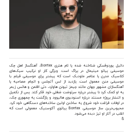
دانیل بوردوفسکی شناخته شده با نام هنری Borrtex، آهنگساز اهل چک
موسیقی پیانو مینیمال در پراگ است. ویژگی کار او ترکیب سبک‌های
کلاسیک مدرن با عناصر ملودیک است که بیشتر برای موسیقی فیلم یا
موسیقی متن معمول است. بازدید از لس آنجلس و انجام مصاحبه با
آهنگسازان مشهور جهان مانند جیمز نیوتن هاوارد، دنی افلمن و هانس زیمر
به او کمک کرد تا بیشتر درباره سرنوشت شغلی خود فکر کند. پس از تکمیل
و انتشار پروژه مستند درباره استودیوی هالیوود و بازگشت به جمهوری چک،
در اوقات فراغت خود شروع به ساختن اولین ساخته‌های دستگاهی خود کرد.
محبوب‌ترین ساز موسیقی Borrtex پیانوی آکوستیک معمولی است که
اغلب در آثار او نیز دیده می‌شود.
ß