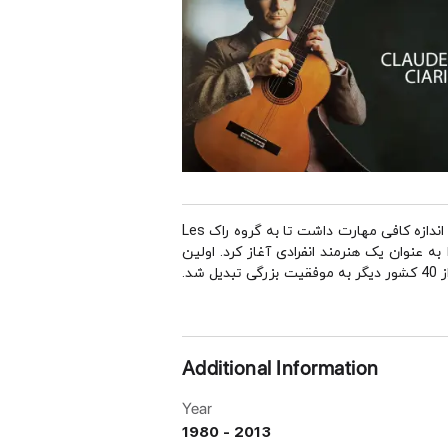
سیاری در سال 1944 در نیس در ریویرای فرانسه به دنیا آمد. او از 11 سالگی شروع به نواختن گیتار کرد و در 16 سالگی به اندازه کافی مهارت داشت تا به گروه راک Les
زد. سیاری در سال 1964 گروه را ترک کرد و کار خود را به عنوان یک هنرمند انفرادی آغاز کرد. اولین
آلبوم او شامل یک رومبای ساز به نام "La Playa" بود که در شور و شوق بوسا نووا آن زمان قرار گرفت و در فرانسه و بیش از 40 کشور دیگر به موفقیت بزرگی تبدیل شد.
Additional Information
Year
1980 - 2013