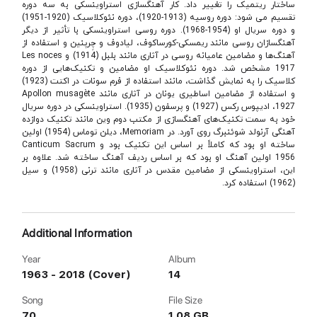
ساختار ریتمیک را تغییر داد. کار آهنگسازی استراوینسکی به سه دوره
تقسیم می شود: دوره روسیه (1913-1920)، دوره نئوکلاسیک (1920-1951)
و دوره سریال او (1954-1968). دوره روسی استراوینسکی با تأثیر از دیگر
آهنگسازان روسی مانند ریمسکی-کورساکوف، لیادوف و چِرپنین و استفاده از
آهنگ‌ها و مضامین عامیانه روسی در آثاری مانند بلبل (1914) و Les noces
1917 مشخص شد. دوره نئوکلاسیک او مضامین و تکنیک‌هایی از دوره
کلاسیک را به نمایش گذاشت، مانند استفاده از فرم سونات در اکتت (1923)
و استفاده از مضامین اساطیری یونان در آثاری مانند Apollon musagète
1927، ادیپوس رکس (1927) و پرسفون (1935). استراوینسکی در دوره سریال
خود به سمت تکنیک‌های آهنگسازی از مکتب دوم وین مانند تکنیک دوازده
آهنگی آرنولد شوئنبرگ روی آورد. در Memoriam، دیلن توماس (1954) اولین
ساخته او بود که کاملاً بر اساس این تکنیک بود و Canticum Sacrum
1956 اولین آهنگ او بود که بر اساس ردیف آهنگ ساخته شد. علاوه بر
این، استراوینسکی از مضامین مقدس در آثاری مانند ترنی (1958) و سیل
(1962) استفاده کرد.
Additional Information
Year
Album
1963 - 2018 (Cover)
14
Song
File Size
70
1.08 GB