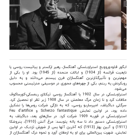
ایگور فئودوروویچ استراوینسکی آهنگساز، رهبر ارکستر و پیانیست روسی با
تابعیت فرانسه (از 1934) و ایالات متحده (از 1945) بود. او را یکی از
مهم‌ترین و تأثیرگذارترین آهنگسازان قرن بیستم می‌دانند و به دلیل
رویکردش به ریتم، یکی از چهره‌های محوری در موسیقی مدرنیستی محسوب
می‌شود.
استراوینسکی در سال 1902 با آهنگساز روسی نیکلای ریمسکی-کورساکوف
ملاقات کرد و تا زمان مرگ معلمش در سال 1908 زیر نظر او تحصیل کرد.
سرگئی دیاگیلف، امپرساریو روسی، که به تازگی شرکت روس‌ها را تشکیل
داده بود، در اولین نمایش Scherzo fantastique و Feu d'artifice
استراوینسکی در فوریه 1909 شرکت کرد. در سال‌های بعد، دیاگیلف به
استراوینسکی دستور داد تا سه باله بنویسد: مرغ آتش (1910)، پتروشکا
(1911) و آیین بهار (1913) که آخرین آنها پس از شورش نزدیک در اولین
نمایش، شهرت بین‌المللی برای او به ارمغان آورد و نحوه درک آهنگسازان از