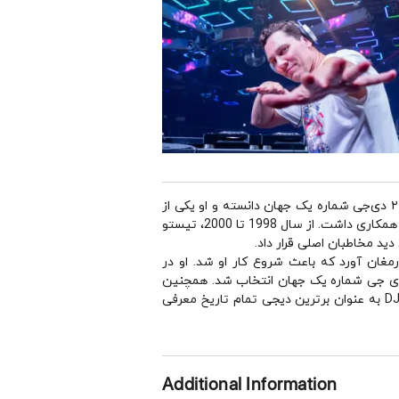
تییستو یک نوازنده، دی‌جی، و تهیه‌کننده موسیقی رقص الکترونیک اهل هلند است. مجله دی‌جی او را از سال ۲۰۰۲ تا ۲۰۰۴ دی‌جی شماره یک جهان دانسته و او یکی از
پیشتازان موسیقی ترنس جهان است. وی در آلبوم موسیقی فیلم دزدان دریایی کارائیب: صندوقچه مرد مرده با هانس زیمر همکاری داشت. از سال 1998 تا 2000، تیستو
ن موفقیت بزرگ را برای او به ارمغان آورد که باعث شروع کار او شد. او در
 از خوانندگان مجله دی جی به مدت سه سال متوالی از سال 2002 تا 2004 به عنوان دی جی شماره یک جهان انتخاب شد. همچنین
وی در سال ۲۰۱۱ به وسیله مجله Mixmag عنوان برترین دیجی تاریخ را کسب نمود و در سال ۲۰۱۳ به وسیله مجله DJ Mag به عنوان برترین دیجی تمام تاریخ معرفی
Additional Information