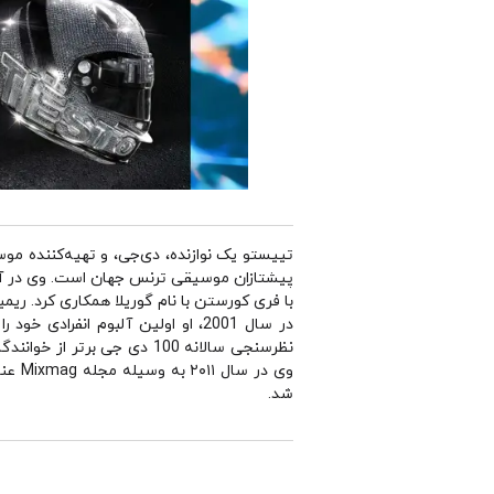
با فری کورستن با نام گوریلا همکاری کرد. ریمیکس سال 2000 او از «سکوت» دلریوم با حضور سارا مک لاکلان او را در معرض 
شد.