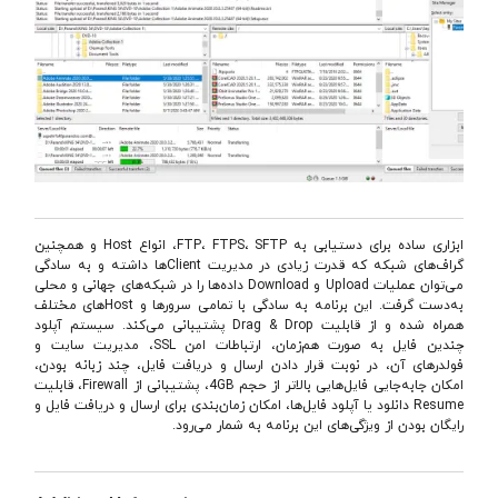
ابزاری ساده برای دستیابی به FTP، FTPS، SFTP، انواع Host و همچنین
گراف‌های شبكه كه قدرت زیادی در مدیریت Client‌ها داشته و به سادگی
می‌توان عملیات Upload و Download داده‌ها را در شبكه‌های جهانی و محلی
به‌دست گرفت. این برنامه به سادگی با تمامی سرورها و Hostهای مختلف
همراه شده و از قابلیت Drag & Drop پشتیبانی می‌کند. سیستم آپلود
چندین فایل به صورت هم‌زمان، ارتباطات امن SSL، مدیریت سایت و
فولدرهای آن، در نوبت قرار دادن ارسال و دریافت فایل، چند زبانه بودن،
امکان جا‌به‌جایی فایل‌هایی بالاتر از حجم 4GB، پشتیبانی از Firewall، قابليت
Resume دانلود يا آپلود فايل‌ها، امکان زمان‌بندی برای ارسال و دريافت فايل و
رایگان بودن از ویژگی‌های این برنامه به شمار می‌رود.