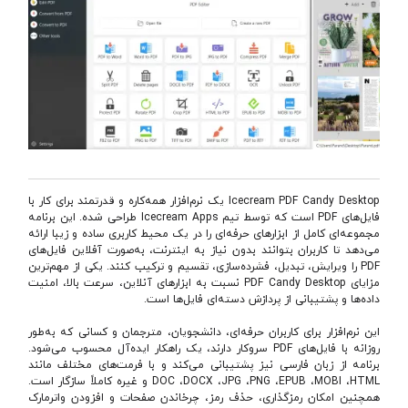
Icecream PDF Candy Desktop یک نرم‌افزار همه‌کاره و قدرتمند برای کار با
فایل‌های PDF است که توسط تیم Icecream Apps طراحی شده. این برنامه
مجموعه‌ای کامل از ابزارهای حرفه‌ای را در یک محیط کاربری ساده و زیبا ارائه
می‌دهد تا کاربران بتوانند بدون نیاز به اینترنت، به‌صورت آفلاین فایل‌های
PDF را ویرایش، تبدیل، فشرده‌سازی، تقسیم و ترکیب کنند. یکی از مهم‌ترین
مزایای PDF Candy Desktop نسبت به ابزارهای آنلاین، سرعت بالا، امنیت
داده‌ها و پشتیبانی از پردازش دسته‌ای فایل‌ها است.
این نرم‌افزار برای کاربران حرفه‌ای، دانشجویان، مترجمان و کسانی که به‌طور
روزانه با فایل‌های PDF سروکار دارند، یک راهکار ایده‌آل محسوب می‌شود.
برنامه از زبان فارسی نیز پشتیبانی می‌کند و با فرمت‌های مختلف مانند
DOC ،DOCX ،JPG ،PNG ،EPUB ،MOBI ،HTML و غیره کاملاً سازگار است.
همچنین امکان رمزگذاری، حذف رمز، چرخاندن صفحات و افزودن واترمارک