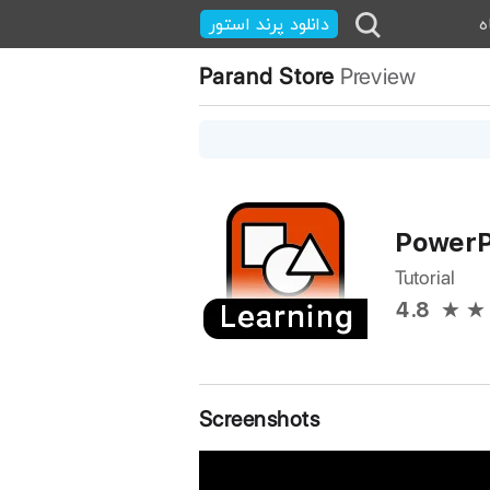
ه
دانلود پرند استور
Parand Store
Preview
PowerP
Tutorial
4.8
Screenshots