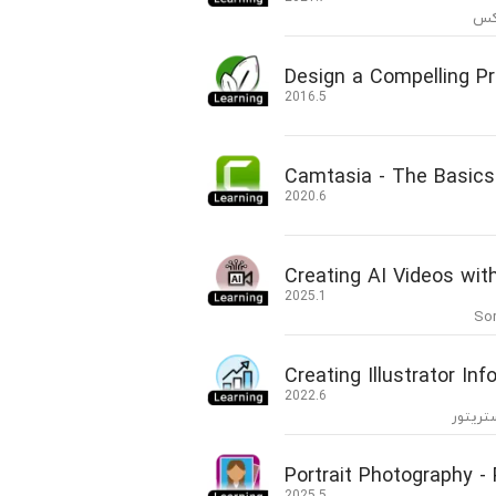
رکس
Design a Compelling P
2016.5
Camtasia - The Basics
2020.6
Creating AI Videos wit
2025.1
Creating Illustrator Inf
2022.6
تریتور
Portrait Photography -
2025.5