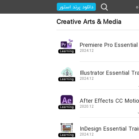
ه
دانلود پرند استور
Creative Arts & Media
Premiere Pro Essential
2024.12
Illustrator Essential Tr
2024.12
After Effects CC Moti
2020.12
InDesign Essential Trai
2024.12