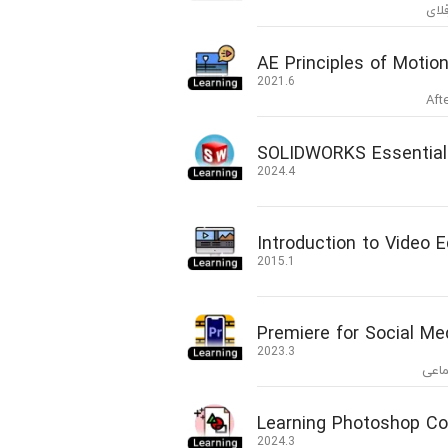
لای
AE Principles of Motio
2021.6
SOLIDWORKS Essential 
2024.4
Introduction to Video E
2015.1
Premiere for Social Me
2023.3
ماعی
Learning Photoshop Co
2024.3