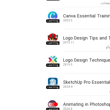
توشاپ
Canva Essential Traini
2023.5
Logo Design Tips and 
2015.11
گو
Logo Design Techniqu
2019.5
SketchUp Pro Essential
2024.4
Animating in Photosho
2020.8